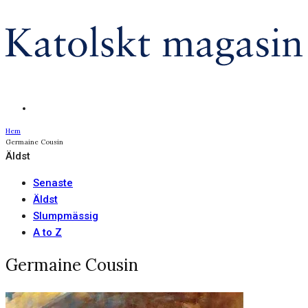
Hem
Germaine Cousin
Äldst
Senaste
Äldst
Slumpmässig
A to Z
Germaine Cousin