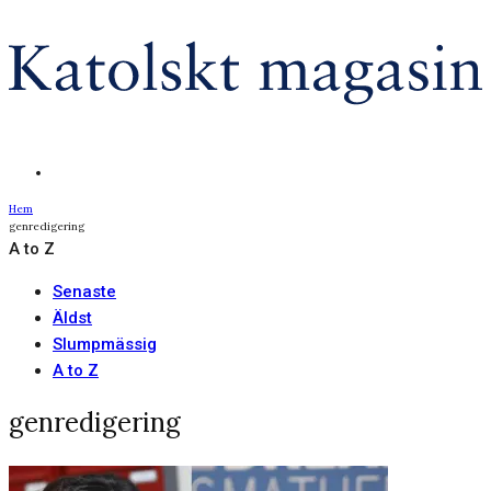
Hem
genredigering
A to Z
Senaste
Äldst
Slumpmässig
A to Z
genredigering