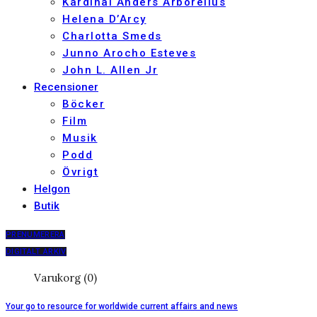
Kardinal Anders Arborelius
Helena D’Arcy
Charlotta Smeds
Junno Arocho Esteves
John L. Allen Jr
Recensioner
Böcker
Film
Musik
Podd
Övrigt
Helgon
Butik
PRENUMERERA
DIGITALT ARKIV
Varukorg (0)
Your go to resource for worldwide current affairs and news