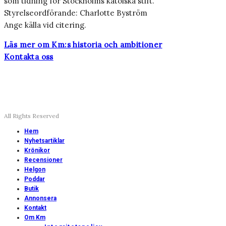
som tidning för Stockholms katolska stift.
Styrelseordförande: Charlotte Byström
Ange källa vid citering.
Läs mer om Km:s historia och ambitioner
Kontakta oss
All Rights Reserved
Hem
Nyhetsartiklar
Krönikor
Recensioner
Helgon
Poddar
Butik
Annonsera
Kontakt
Om Km