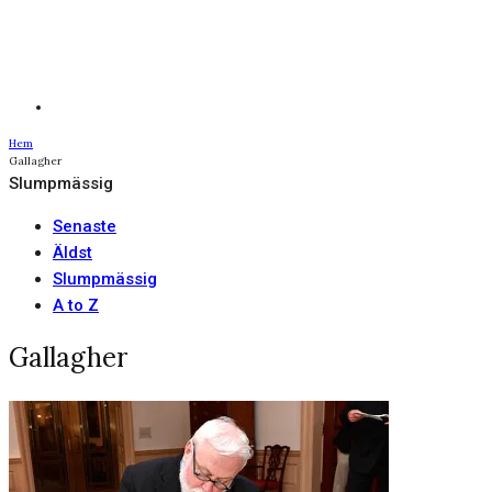
Hem
Gallagher
Slumpmässig
Senaste
Äldst
Slumpmässig
A to Z
Gallagher