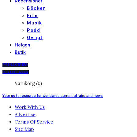
Recensioner
Böcker
Film
Musik
Podd
Övrigt
Helgon
Butik
PRENUMERERA
DIGITALT ARKIV
Varukorg (0)
Your go to resource for worldwide current affairs and news
Work With Us
Advertise
Terms Of Service
Site Map