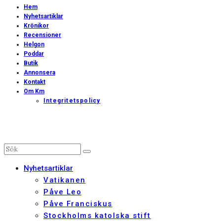
Hem
Nyhetsartiklar
Krönikor
Recensioner
Helgon
Poddar
Butik
Annonsera
Kontakt
Om Km
Integritetspolicy
Nyhetsartiklar
Vatikanen
Påve Leo
Påve Franciskus
Stockholms katolska stift