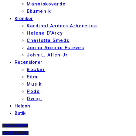
Människovärde
Ekumenik
Krönikor
Kardinal Anders Arborelius
Helena D’Arcy
Charlotta Smeds
Junno Arocho Esteves
John L. Allen Jr
Recensioner
Böcker
Film
Musik
Podd
Övrigt
Helgon
Butik
PRENUMERERA
DIGITALT ARKIV