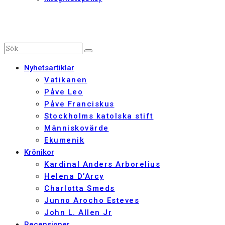
Nyhetsartiklar
Vatikanen
Påve Leo
Påve Franciskus
Stockholms katolska stift
Människovärde
Ekumenik
Krönikor
Kardinal Anders Arborelius
Helena D’Arcy
Charlotta Smeds
Junno Arocho Esteves
John L. Allen Jr
Recensioner