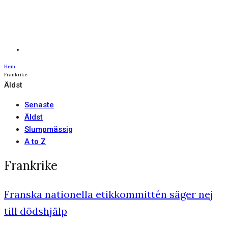
Hem
Frankrike
Äldst
Senaste
Äldst
Slumpmässig
A to Z
Frankrike
Franska nationella etikkommittén säger nej
till dödshjälp