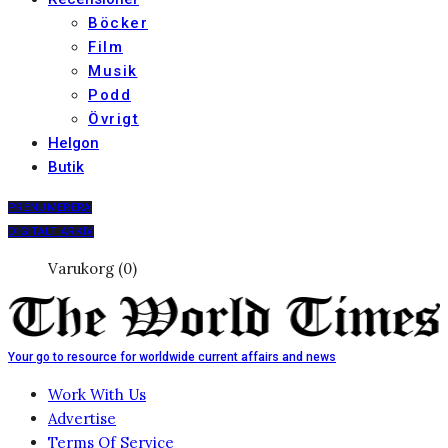
Böcker
Film
Musik
Podd
Övrigt
Helgon
Butik
PRENUMERERA
DIGITALT ARKIV
Varukorg (0)
Your go to resource for worldwide current affairs and news
Work With Us
Advertise
Terms Of Service