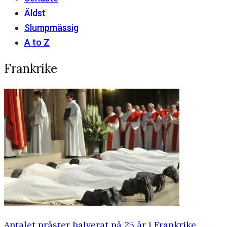
Äldst
Slumpmässig
A to Z
Frankrike
Antalet präster halverat på 25 år i Frankrike