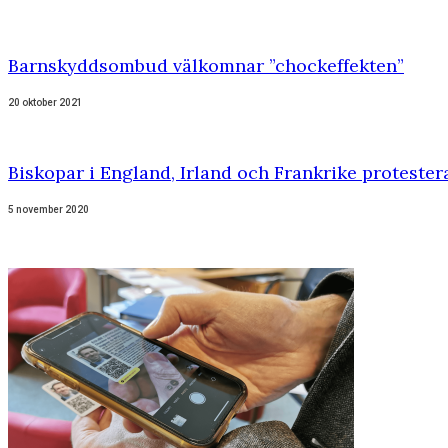
Barnskyddsombud välkomnar ”chockeffekten”
20 oktober 2021
Biskopar i England, Irland och Frankrike proteste
5 november 2020