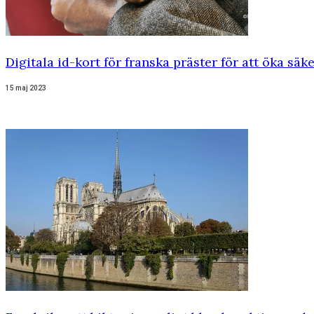
Digitala id-kort för franska präster för att öka säk
15 maj 2023