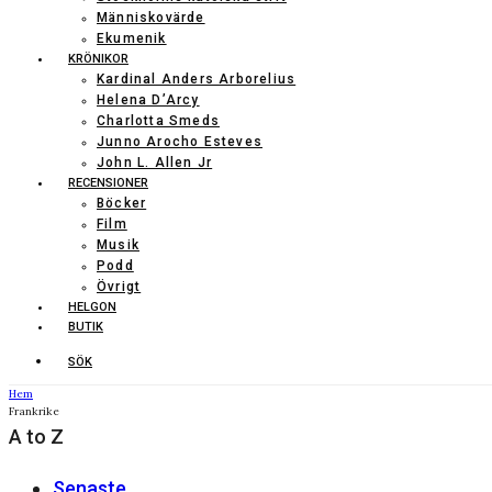
Människovärde
Ekumenik
KRÖNIKOR
Kardinal Anders Arborelius
Helena D’Arcy
Charlotta Smeds
Junno Arocho Esteves
John L. Allen Jr
RECENSIONER
Böcker
Film
Musik
Podd
Övrigt
HELGON
BUTIK
SÖK
Hem
Frankrike
A to Z
Senaste