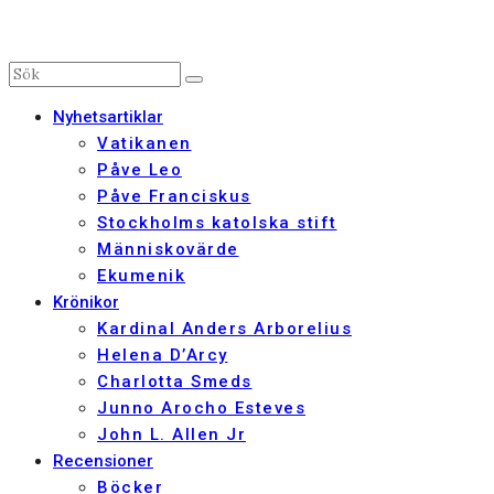
Nyhetsartiklar
Vatikanen
Påve Leo
Påve Franciskus
Stockholms katolska stift
Människovärde
Ekumenik
Krönikor
Kardinal Anders Arborelius
Helena D’Arcy
Charlotta Smeds
Junno Arocho Esteves
John L. Allen Jr
Recensioner
Böcker