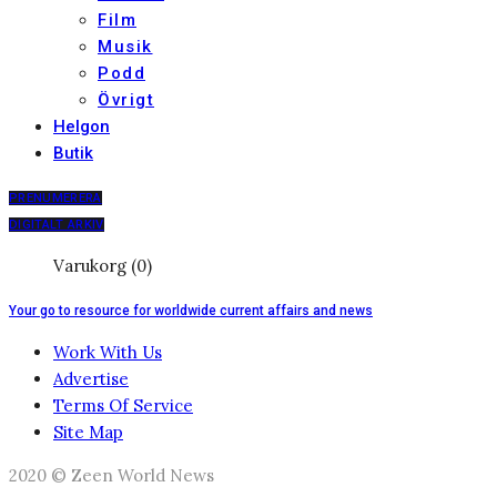
Film
Musik
Podd
Övrigt
Helgon
Butik
PRENUMERERA
DIGITALT ARKIV
Varukorg (0)
Your go to resource for worldwide current affairs and news
Work With Us
Advertise
Terms Of Service
Site Map
2020 © Zeen World News