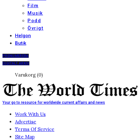
Film
Musik
Podd
Övrigt
Helgon
Butik
PRENUMERERA
DIGITALT ARKIV
Varukorg (0)
Your go to resource for worldwide current affairs and news
Work With Us
Advertise
Terms Of Service
Site Map