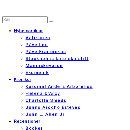
Nyhetsartiklar
Vatikanen
Påve Leo
Påve Franciskus
Stockholms katolska stift
Människovärde
Ekumenik
Krönikor
Kardinal Anders Arborelius
Helena D’Arcy
Charlotta Smeds
Junno Arocho Esteves
John L. Allen Jr
Recensioner
Böcker