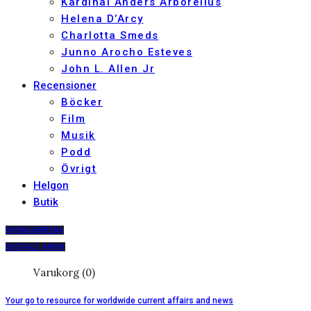
Kardinal Anders Arborelius
Helena D’Arcy
Charlotta Smeds
Junno Arocho Esteves
John L. Allen Jr
Recensioner
Böcker
Film
Musik
Podd
Övrigt
Helgon
Butik
PRENUMERERA
DIGITALT ARKIV
Varukorg (0)
Your go to resource for worldwide current affairs and news