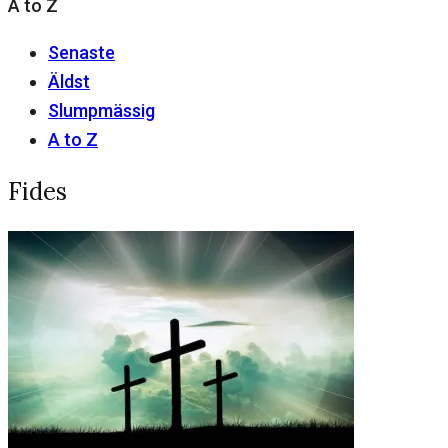
A to Z
Senaste
Äldst
Slumpmässig
A to Z
Fides