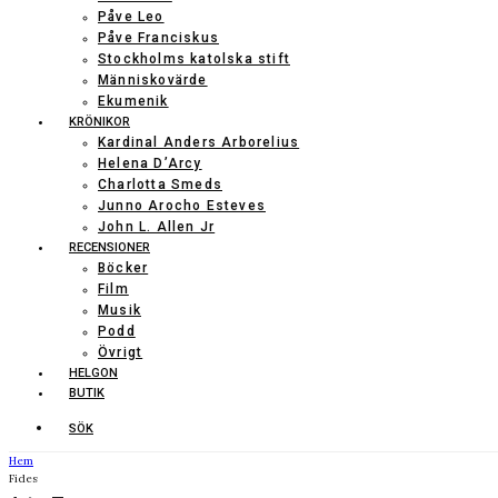
Påve Leo
Påve Franciskus
Stockholms katolska stift
Människovärde
Ekumenik
KRÖNIKOR
Kardinal Anders Arborelius
Helena D’Arcy
Charlotta Smeds
Junno Arocho Esteves
John L. Allen Jr
RECENSIONER
Böcker
Film
Musik
Podd
Övrigt
HELGON
BUTIK
SÖK
Hem
Fides