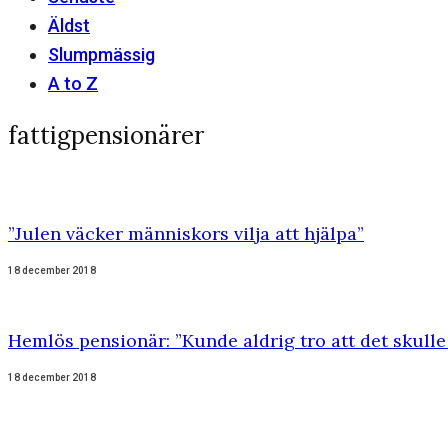
Äldst
Slumpmässig
A to Z
fattigpensionärer
”Julen väcker människors vilja att hjälpa”
18 december 2018
Hemlös pensionär: ”Kunde aldrig tro att det skulle 
18 december 2018