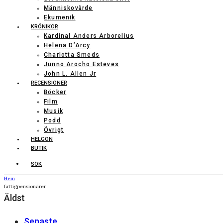
Människovärde
Ekumenik
KRÖNIKOR
Kardinal Anders Arborelius
Helena D’Arcy
Charlotta Smeds
Junno Arocho Esteves
John L. Allen Jr
RECENSIONER
Böcker
Film
Musik
Podd
Övrigt
HELGON
BUTIK
SÖK
Hem
fattigpensionärer
Äldst
Senaste