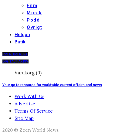
Film
Musik
Podd
Övrigt
Helgon
Butik
PRENUMERERA
DIGITALT ARKIV
Varukorg (0)
Your go to resource for worldwide current affairs and news
Work With Us
Advertise
Terms Of Service
Site Map
2020 © Zeen World News