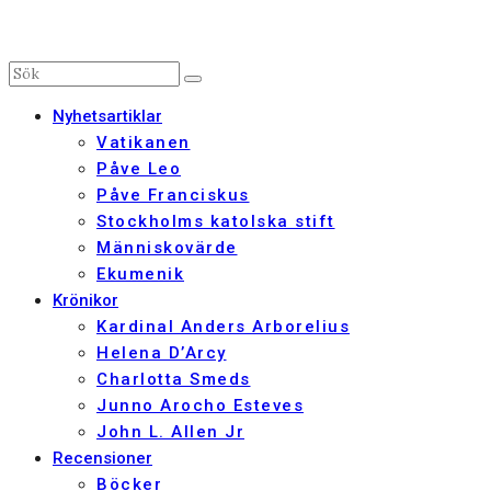
Nyhetsartiklar
Vatikanen
Påve Leo
Påve Franciskus
Stockholms katolska stift
Människovärde
Ekumenik
Krönikor
Kardinal Anders Arborelius
Helena D’Arcy
Charlotta Smeds
Junno Arocho Esteves
John L. Allen Jr
Recensioner
Böcker