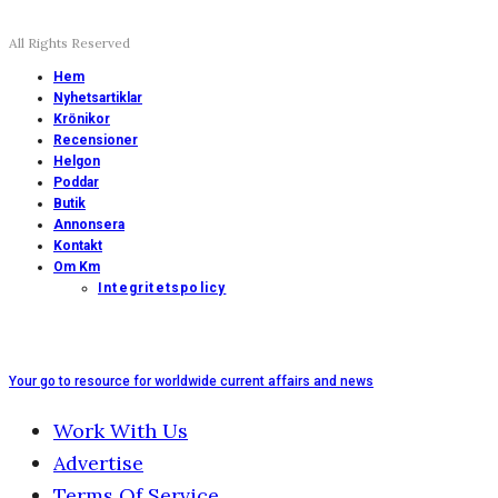
All Rights Reserved
Hem
Nyhetsartiklar
Krönikor
Recensioner
Helgon
Poddar
Butik
Annonsera
Kontakt
Om Km
Integritetspolicy
Your go to resource for worldwide current affairs and news
Work With Us
Advertise
Terms Of Service