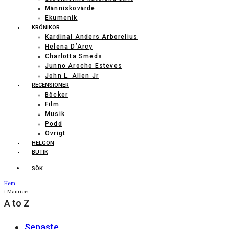
Människovärde
Ekumenik
KRÖNIKOR
Kardinal Anders Arborelius
Helena D’Arcy
Charlotta Smeds
Junno Arocho Esteves
John L. Allen Jr
RECENSIONER
Böcker
Film
Musik
Podd
Övrigt
HELGON
BUTIK
SÖK
Hem
f Maurice
A to Z
Senaste