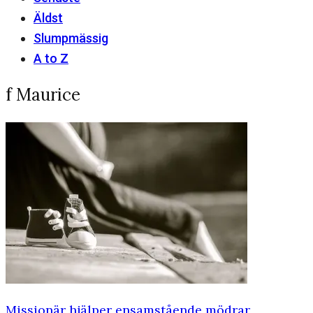
Äldst
Slumpmässig
A to Z
f Maurice
Missionär hjälper ensamstående mödrar