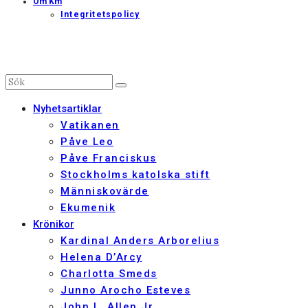
Om Km
Integritetspolicy
Nyhetsartiklar
Vatikanen
Påve Leo
Påve Franciskus
Stockholms katolska stift
Människovärde
Ekumenik
Krönikor
Kardinal Anders Arborelius
Helena D’Arcy
Charlotta Smeds
Junno Arocho Esteves
John L. Allen Jr