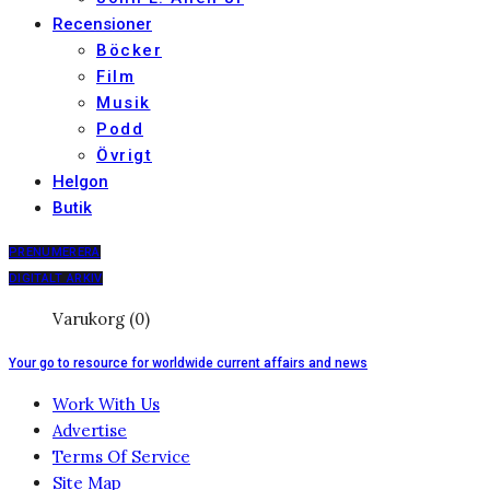
Recensioner
Böcker
Film
Musik
Podd
Övrigt
Helgon
Butik
PRENUMERERA
DIGITALT ARKIV
Varukorg (0)
Your go to resource for worldwide current affairs and news
Work With Us
Advertise
Terms Of Service
Site Map