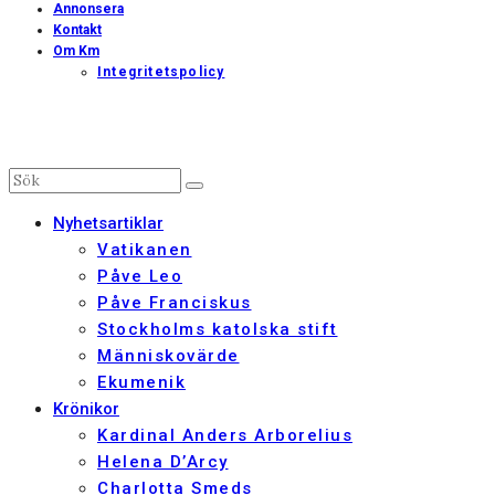
Annonsera
Kontakt
Om Km
Integritetspolicy
Nyhetsartiklar
Vatikanen
Påve Leo
Påve Franciskus
Stockholms katolska stift
Människovärde
Ekumenik
Krönikor
Kardinal Anders Arborelius
Helena D’Arcy
Charlotta Smeds