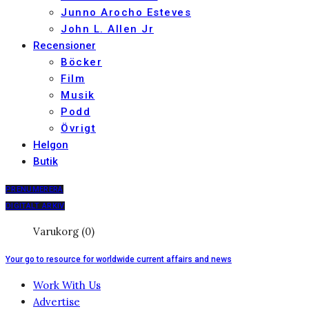
Junno Arocho Esteves
John L. Allen Jr
Recensioner
Böcker
Film
Musik
Podd
Övrigt
Helgon
Butik
PRENUMERERA
DIGITALT ARKIV
Varukorg (0)
Your go to resource for worldwide current affairs and news
Work With Us
Advertise