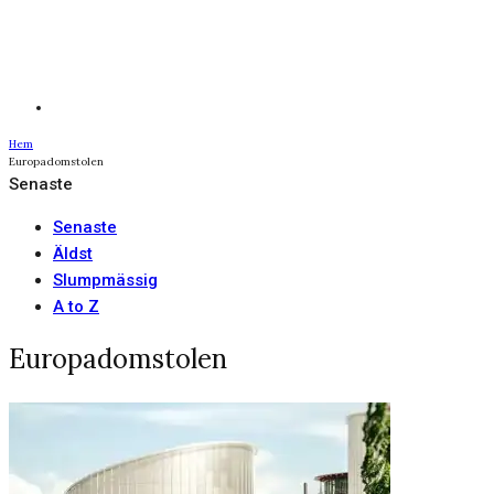
Hem
Europadomstolen
Senaste
Senaste
Äldst
Slumpmässig
A to Z
Europadomstolen