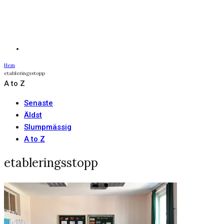
Hem
etableringsstopp
A to Z
Senaste
Äldst
Slumpmässig
A to Z
etableringsstopp