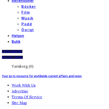
Recensioner
Böcker
Film
Musik
Podd
Övrigt
Helgon
Butik
PRENUMERERA
DIGITALT ARKIV
Varukorg (0)
Your go to resource for worldwide current affairs and news
Work With Us
Advertise
Terms Of Service
Site Map