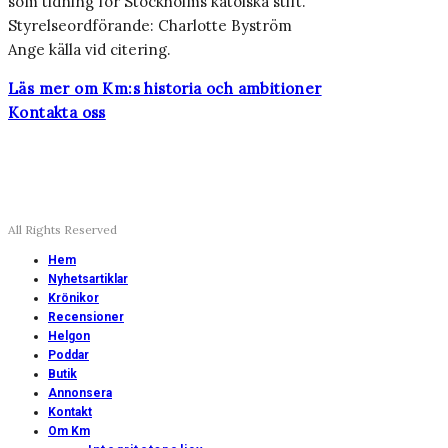
som tidning för Stockholms katolska stift.
Styrelseordförande: Charlotte Byström
Ange källa vid citering.
Läs mer om Km:s historia och ambitioner
Kontakta oss
All Rights Reserved
Hem
Nyhetsartiklar
Krönikor
Recensioner
Helgon
Poddar
Butik
Annonsera
Kontakt
Om Km