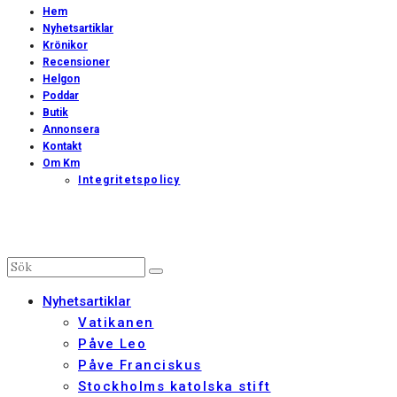
Hem
Nyhetsartiklar
Krönikor
Recensioner
Helgon
Poddar
Butik
Annonsera
Kontakt
Om Km
Integritetspolicy
Nyhetsartiklar
Vatikanen
Påve Leo
Påve Franciskus
Stockholms katolska stift