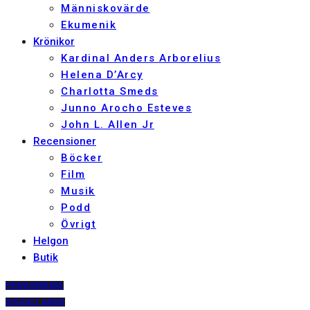
Människovärde
Ekumenik
Krönikor
Kardinal Anders Arborelius
Helena D’Arcy
Charlotta Smeds
Junno Arocho Esteves
John L. Allen Jr
Recensioner
Böcker
Film
Musik
Podd
Övrigt
Helgon
Butik
PRENUMERERA
DIGITALT ARKIV