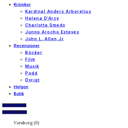
Krönikor
Kardinal Anders Arborelius
Helena D’Arcy
Charlotta Smeds
Junno Arocho Esteves
John L. Allen Jr
Recensioner
Böcker
Film
Musik
Podd
Övrigt
Helgon
Butik
PRENUMERERA
DIGITALT ARKIV
Varukorg (0)