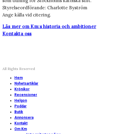
som tidning för Stockholms katolska stift.
Styrelseordförande: Charlotte Byström
Ange källa vid citering.
Läs mer om Km:s historia och ambitioner
Kontakta oss
All Rights Reserved
Hem
Nyhetsartiklar
Krönikor
Recensioner
Helgon
Poddar
Butik
Annonsera
Kontakt
Om Km