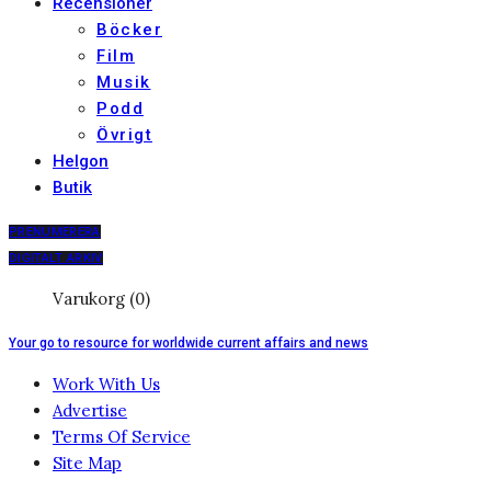
Recensioner
Böcker
Film
Musik
Podd
Övrigt
Helgon
Butik
PRENUMERERA
DIGITALT ARKIV
Varukorg (0)
Your go to resource for worldwide current affairs and news
Work With Us
Advertise
Terms Of Service
Site Map