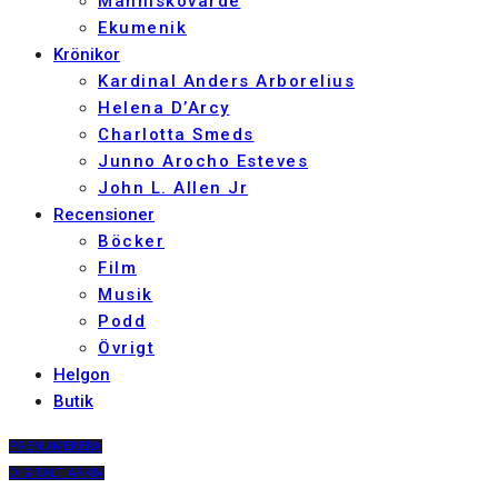
Människovärde
Ekumenik
Krönikor
Kardinal Anders Arborelius
Helena D’Arcy
Charlotta Smeds
Junno Arocho Esteves
John L. Allen Jr
Recensioner
Böcker
Film
Musik
Podd
Övrigt
Helgon
Butik
PRENUMERERA
DIGITALT ARKIV