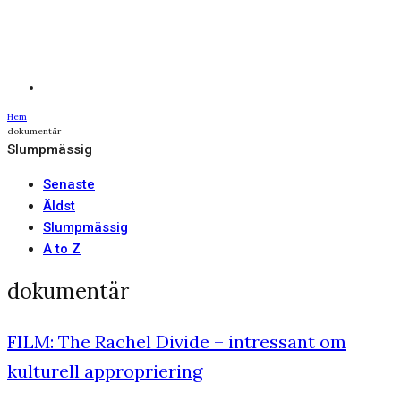
Hem
dokumentär
Slumpmässig
Senaste
Äldst
Slumpmässig
A to Z
dokumentär
FILM: The Rachel Divide – intressant om
kulturell appropriering