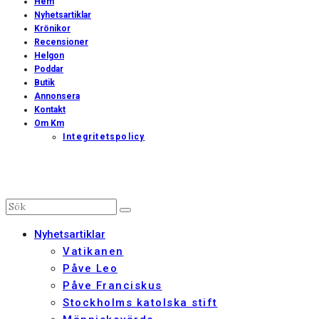
Hem
Nyhetsartiklar
Krönikor
Recensioner
Helgon
Poddar
Butik
Annonsera
Kontakt
Om Km
Integritetspolicy
Nyhetsartiklar
Vatikanen
Påve Leo
Påve Franciskus
Stockholms katolska stift