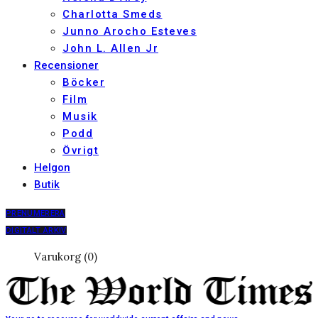
Charlotta Smeds
Junno Arocho Esteves
John L. Allen Jr
Recensioner
Böcker
Film
Musik
Podd
Övrigt
Helgon
Butik
PRENUMERERA
DIGITALT ARKIV
Varukorg (0)