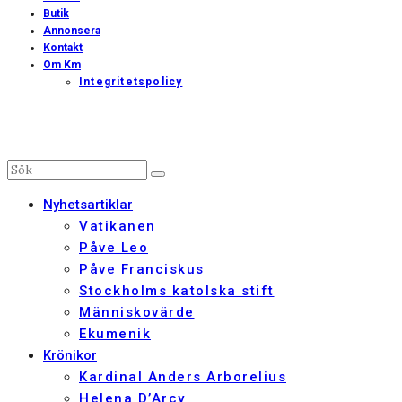
Butik
Annonsera
Kontakt
Om Km
Integritetspolicy
Nyhetsartiklar
Vatikanen
Påve Leo
Påve Franciskus
Stockholms katolska stift
Människovärde
Ekumenik
Krönikor
Kardinal Anders Arborelius
Helena D’Arcy