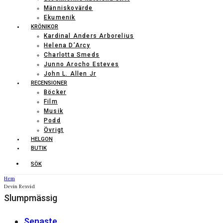
Människovärde
Ekumenik
KRÖNIKOR
Kardinal Anders Arborelius
Helena D’Arcy
Charlotta Smeds
Junno Arocho Esteves
John L. Allen Jr
RECENSIONER
Böcker
Film
Musik
Podd
Övrigt
HELGON
BUTIK
SÖK
Hem
Devin Rexvid
Slumpmässig
Senaste