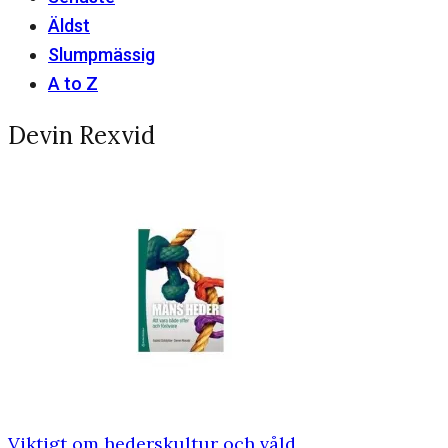
Äldst
Slumpmässig
A to Z
Devin Rexvid
Viktigt om hederskultur och våld