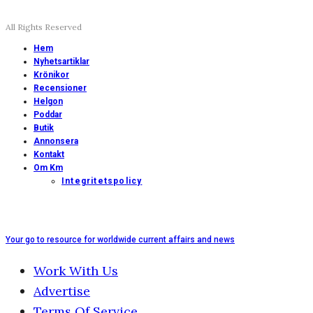
All Rights Reserved
Hem
Nyhetsartiklar
Krönikor
Recensioner
Helgon
Poddar
Butik
Annonsera
Kontakt
Om Km
Integritetspolicy
Your go to resource for worldwide current affairs and news
Work With Us
Advertise
Terms Of Service