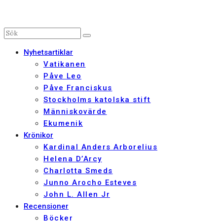
Nyhetsartiklar
Vatikanen
Påve Leo
Påve Franciskus
Stockholms katolska stift
Människovärde
Ekumenik
Krönikor
Kardinal Anders Arborelius
Helena D’Arcy
Charlotta Smeds
Junno Arocho Esteves
John L. Allen Jr
Recensioner
Böcker