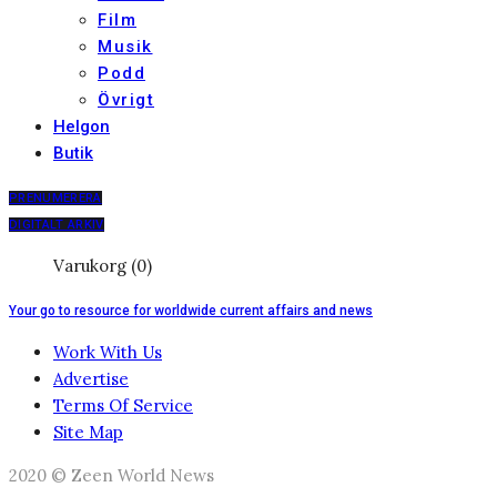
Film
Musik
Podd
Övrigt
Helgon
Butik
PRENUMERERA
DIGITALT ARKIV
Varukorg (0)
Your go to resource for worldwide current affairs and news
Work With Us
Advertise
Terms Of Service
Site Map
2020 © Zeen World News