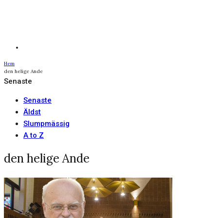
Hem
den helige Ande
Senaste
Senaste
Äldst
Slumpmässig
A to Z
den helige Ande