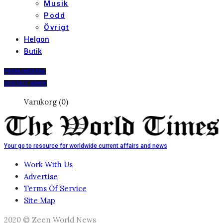
Musik
Podd
Övrigt
Helgon
Butik
PRENUMERERA
DIGITALT ARKIV
Varukorg (0)
Your go to resource for worldwide current affairs and news
Work With Us
Advertise
Terms Of Service
Site Map
2020 © Zeen World News