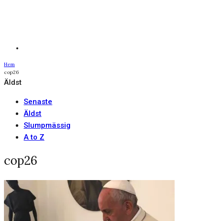
Hem
cop26
Äldst
Senaste
Äldst
Slumpmässig
A to Z
cop26