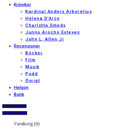
Krönikor
Kardinal Anders Arborelius
Helena D’Arcy
Charlotta Smeds
Junno Arocho Esteves
John L. Allen Jr
Recensioner
Böcker
Film
Musik
Podd
Övrigt
Helgon
Butik
PRENUMERERA
DIGITALT ARKIV
Varukorg (0)