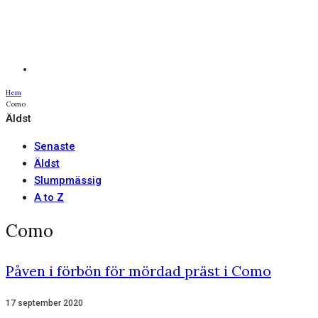
Hem
Como
Äldst
Senaste
Äldst
Slumpmässig
A to Z
Como
Påven i förbön för mördad präst i Como
17 september 2020