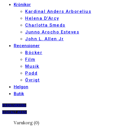
Krönikor
Kardinal Anders Arborelius
Helena D’Arcy
Charlotta Smeds
Junno Arocho Esteves
John L. Allen Jr
Recensioner
Böcker
Film
Musik
Podd
Övrigt
Helgon
Butik
PRENUMERERA
DIGITALT ARKIV
Varukorg (0)