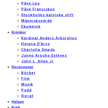
Påve Leo
Påve Franciskus
Stockholms katolska stift
Människovärde
Ekumenik
Krönikor
Kardinal Anders Arborelius
Helena D’Arcy
Charlotta Smeds
Junno Arocho Esteves
John L. Allen Jr
Recensioner
Böcker
Film
Musik
Podd
Övrigt
Helgon
Butik