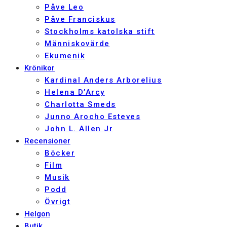
Påve Leo
Påve Franciskus
Stockholms katolska stift
Människovärde
Ekumenik
Krönikor
Kardinal Anders Arborelius
Helena D’Arcy
Charlotta Smeds
Junno Arocho Esteves
John L. Allen Jr
Recensioner
Böcker
Film
Musik
Podd
Övrigt
Helgon
Butik