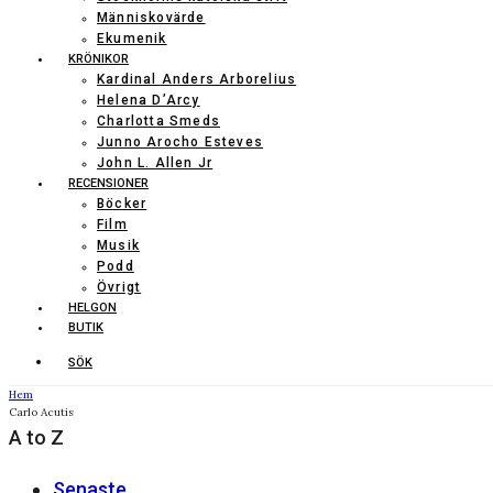
Människovärde
Ekumenik
KRÖNIKOR
Kardinal Anders Arborelius
Helena D’Arcy
Charlotta Smeds
Junno Arocho Esteves
John L. Allen Jr
RECENSIONER
Böcker
Film
Musik
Podd
Övrigt
HELGON
BUTIK
SÖK
Hem
Carlo Acutis
A to Z
Senaste