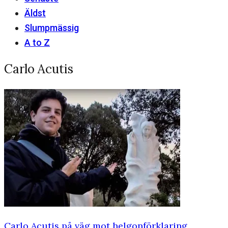
Äldst
Slumpmässig
A to Z
Carlo Acutis
Carlo Acutis på väg mot helgonförklaring