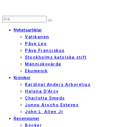
Nyhetsartiklar
Vatikanen
Påve Leo
Påve Franciskus
Stockholms katolska stift
Människovärde
Ekumenik
Krönikor
Kardinal Anders Arborelius
Helena D’Arcy
Charlotta Smeds
Junno Arocho Esteves
John L. Allen Jr
Recensioner
Böcker