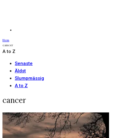
Hem
cancer
A to Z
Senaste
Äldst
Slumpmässig
A to Z
cancer