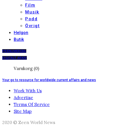
Film
Musik
Podd
Övrigt
Helgon
Butik
PRENUMERERA
DIGITALT ARKIV
Varukorg (0)
Your go to resource for worldwide current affairs and news
Work With Us
Advertise
Terms Of Service
Site Map
2020 © Zeen World News