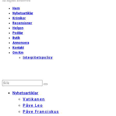
All Rights Reserved
Hem
Nyhetsartiklar
Krönikor
Recensioner
Helgon
Poddar
Butik
Annonsera
Kontakt
Om Km
Integritetspolicy
Nyhetsartiklar
Vatikanen
Påve Leo
Påve Franciskus