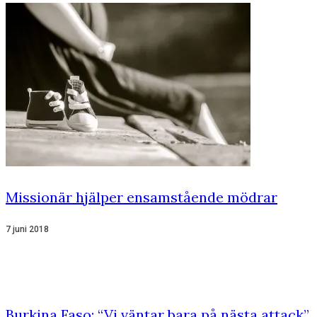
Missionär hjälper ensamstående mödrar
7 juni 2018
Burkina Faso: “Vi väntar bara på nästa attack”