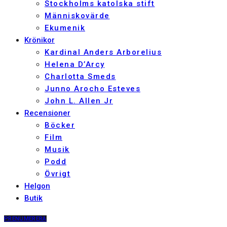
Stockholms katolska stift
Människovärde
Ekumenik
Krönikor
Kardinal Anders Arborelius
Helena D’Arcy
Charlotta Smeds
Junno Arocho Esteves
John L. Allen Jr
Recensioner
Böcker
Film
Musik
Podd
Övrigt
Helgon
Butik
PRENUMERERA