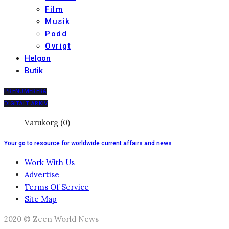
Film
Musik
Podd
Övrigt
Helgon
Butik
PRENUMERERA
DIGITALT ARKIV
Varukorg (0)
Your go to resource for worldwide current affairs and news
Work With Us
Advertise
Terms Of Service
Site Map
2020 © Zeen World News