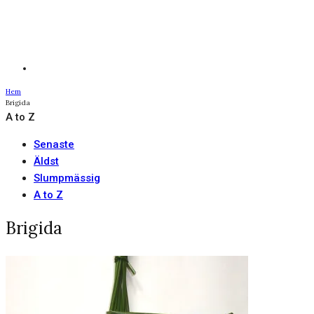
Hem
Brigida
A to Z
Senaste
Äldst
Slumpmässig
A to Z
Brigida