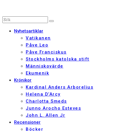
Nyhetsartiklar
Vatikanen
Påve Leo
Påve Franciskus
Stockholms katolska stift
Människovärde
Ekumenik
Krönikor
Kardinal Anders Arborelius
Helena D’Arcy
Charlotta Smeds
Junno Arocho Esteves
John L. Allen Jr
Recensioner
Böcker