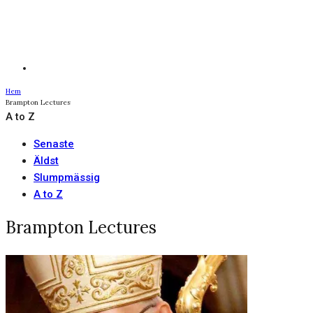
Hem
Brampton Lectures
A to Z
Senaste
Äldst
Slumpmässig
A to Z
Brampton Lectures