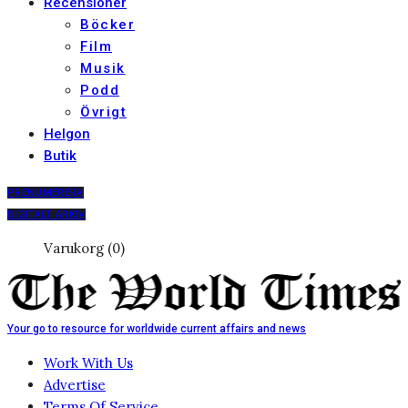
Recensioner
Böcker
Film
Musik
Podd
Övrigt
Helgon
Butik
PRENUMERERA
DIGITALT ARKIV
Varukorg (0)
Your go to resource for worldwide current affairs and news
Work With Us
Advertise
Terms Of Service