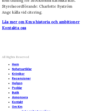
som tidning för Stockholms katolska stift.
Styrelseordförande: Charlotte Byström
Ange källa vid citering.
Läs mer om Km:s historia och ambitioner
Kontakta oss
All Rights Reserved
Hem
Nyhetsartiklar
Krönikor
Recensioner
Helgon
Poddar
Butik
Annonsera
Kontakt
Om Km