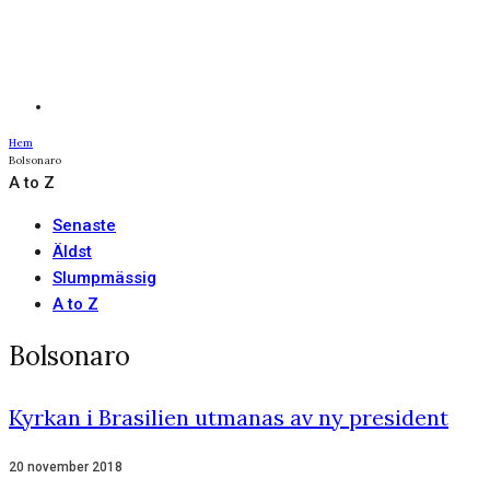
Hem
Bolsonaro
A to Z
Senaste
Äldst
Slumpmässig
A to Z
Bolsonaro
Kyrkan i Brasilien utmanas av ny president
20 november 2018