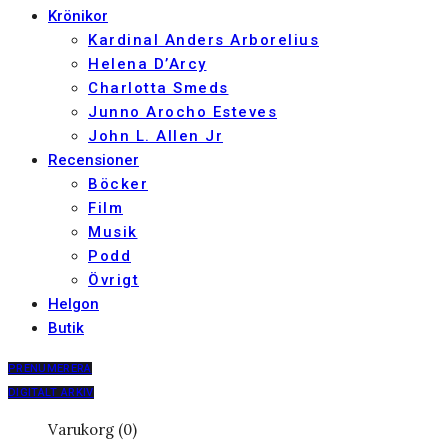
Krönikor
Kardinal Anders Arborelius
Helena D’Arcy
Charlotta Smeds
Junno Arocho Esteves
John L. Allen Jr
Recensioner
Böcker
Film
Musik
Podd
Övrigt
Helgon
Butik
PRENUMERERA
DIGITALT ARKIV
Varukorg (0)