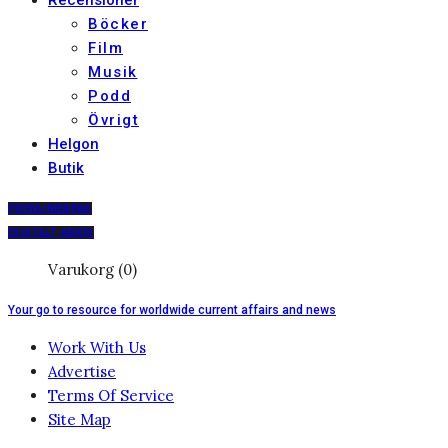
Recensioner
Böcker
Film
Musik
Podd
Övrigt
Helgon
Butik
PRENUMERERA
DIGITALT ARKIV
Varukorg (0)
Your go to resource for worldwide current affairs and news
Work With Us
Advertise
Terms Of Service
Site Map