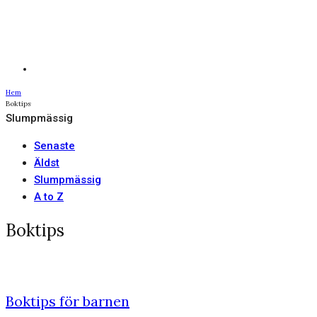
Hem
Boktips
Slumpmässig
Senaste
Äldst
Slumpmässig
A to Z
Boktips
Boktips för barnen