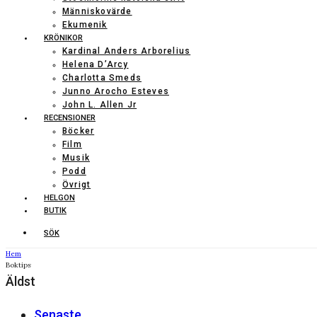
Människovärde
Ekumenik
KRÖNIKOR
Kardinal Anders Arborelius
Helena D’Arcy
Charlotta Smeds
Junno Arocho Esteves
John L. Allen Jr
RECENSIONER
Böcker
Film
Musik
Podd
Övrigt
HELGON
BUTIK
SÖK
Hem
Boktips
Äldst
Senaste