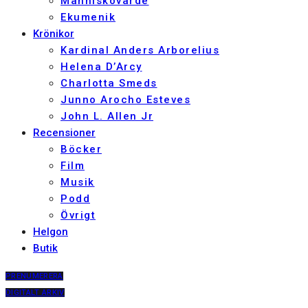
Människovärde
Ekumenik
Krönikor
Kardinal Anders Arborelius
Helena D’Arcy
Charlotta Smeds
Junno Arocho Esteves
John L. Allen Jr
Recensioner
Böcker
Film
Musik
Podd
Övrigt
Helgon
Butik
PRENUMERERA
DIGITALT ARKIV