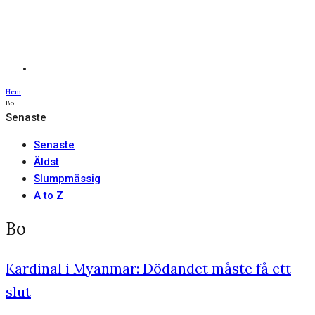
Hem
Bo
Senaste
Senaste
Äldst
Slumpmässig
A to Z
Bo
Kardinal i Myanmar: Dödandet måste få ett
slut