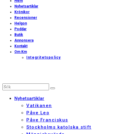
Hem
Nyhetsartiklar
Krönikor
Recensioner
Helgon
Poddar
Butik
Annonsera
Kontakt
Om Km
Integritetspolicy
Nyhetsartiklar
Vatikanen
Påve Leo
Påve Franciskus
Stockholms katolska stift