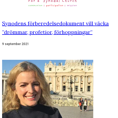
Synodens förberedelsedokument vill väcka
”drömmar, profetior, förhoppningar”
9 september 2021