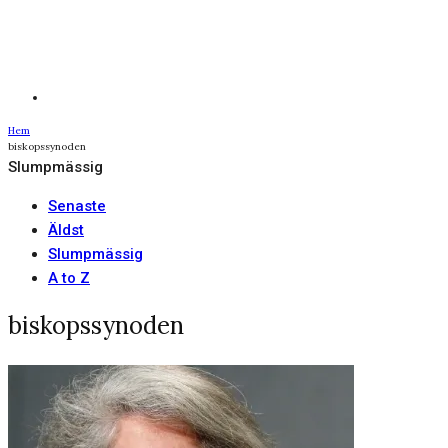
Hem
biskopssynoden
Slumpmässig
Senaste
Äldst
Slumpmässig
A to Z
biskopssynoden