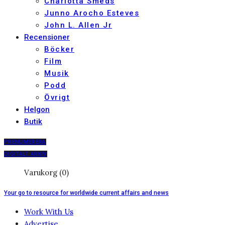
Charlotta Smeds
Junno Arocho Esteves
John L. Allen Jr
Recensioner
Böcker
Film
Musik
Podd
Övrigt
Helgon
Butik
PRENUMERERA
DIGITALT ARKIV
Varukorg (0)
Your go to resource for worldwide current affairs and news
Work With Us
Advertise