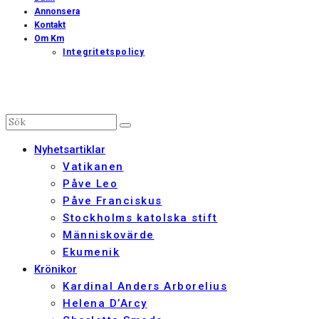
Annonsera
Kontakt
Om Km
Integritetspolicy
Nyhetsartiklar
Vatikanen
Påve Leo
Påve Franciskus
Stockholms katolska stift
Människovärde
Ekumenik
Krönikor
Kardinal Anders Arborelius
Helena D’Arcy