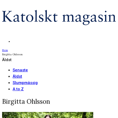
Hem
Birgitta Ohlsson
Äldst
Senaste
Äldst
Slumpmässig
A to Z
Birgitta Ohlsson