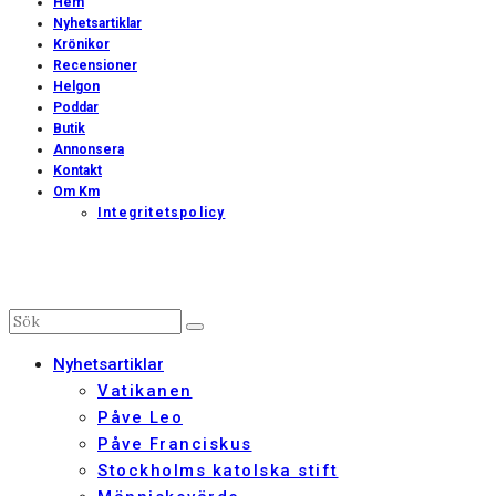
Hem
Nyhetsartiklar
Krönikor
Recensioner
Helgon
Poddar
Butik
Annonsera
Kontakt
Om Km
Integritetspolicy
Nyhetsartiklar
Vatikanen
Påve Leo
Påve Franciskus
Stockholms katolska stift