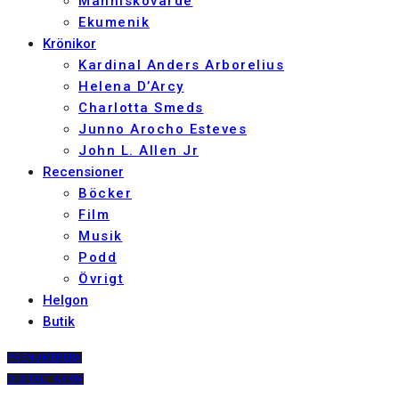
Människovärde
Ekumenik
Krönikor
Kardinal Anders Arborelius
Helena D’Arcy
Charlotta Smeds
Junno Arocho Esteves
John L. Allen Jr
Recensioner
Böcker
Film
Musik
Podd
Övrigt
Helgon
Butik
PRENUMERERA
DIGITALT ARKIV