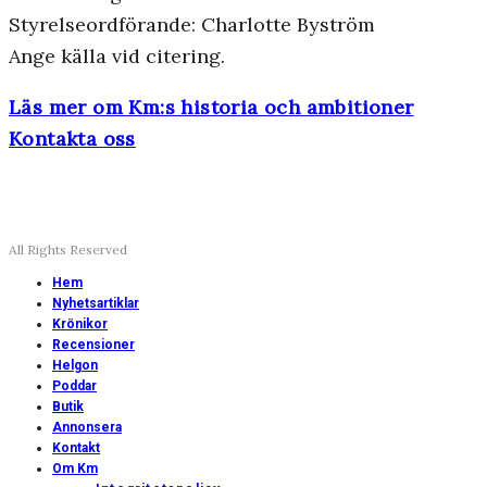
Styrelseordförande: Charlotte Byström
Ange källa vid citering.
Läs mer om Km:s historia och ambitioner
Kontakta oss
All Rights Reserved
Hem
Nyhetsartiklar
Krönikor
Recensioner
Helgon
Poddar
Butik
Annonsera
Kontakt
Om Km