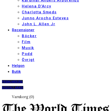
Kardinal Anders Arborelius
Helena D’Arcy
Charlotta Smeds
Junno Arocho Esteves
John L. Allen Jr
Recensioner
Böcker
Film
Musik
Podd
Övrigt
Helgon
Butik
PRENUMERERA
DIGITALT ARKIV
Varukorg (0)