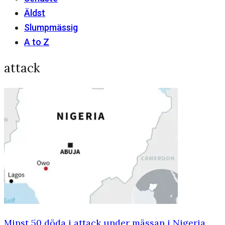
Äldst
Slumpmässig
A to Z
attack
Minst 50 döda i attack under mässan i Nigeria