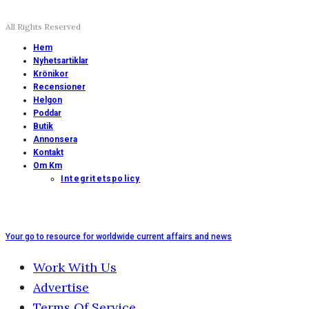
All Rights Reserved
Hem
Nyhetsartiklar
Krönikor
Recensioner
Helgon
Poddar
Butik
Annonsera
Kontakt
Om Km
Integritetspolicy
Your go to resource for worldwide current affairs and news
Work With Us
Advertise
Terms Of Service