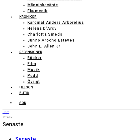
Människovärde
Ekumenik
KRÖNIKOR
Kardinal Anders Arborelius
Helena D’Arcy
Charlotta Smeds
Junno Arocho Esteves
John L. Allen Jr
RECENSIONER
Böcker
Film
Musik
Podd
Övrigt
HELGON
BUTIK
SÖK
Hem
attack
Senaste
Senaste