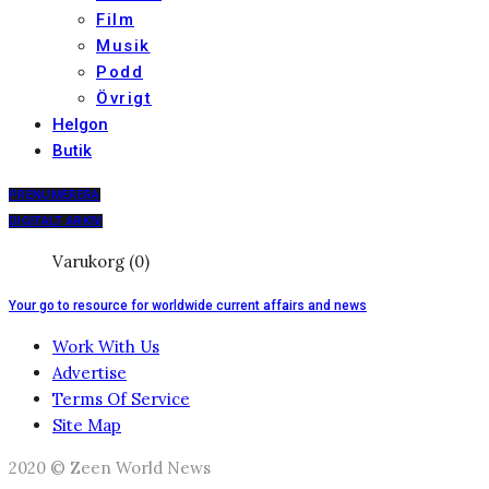
Film
Musik
Podd
Övrigt
Helgon
Butik
PRENUMERERA
DIGITALT ARKIV
Varukorg (0)
Your go to resource for worldwide current affairs and news
Work With Us
Advertise
Terms Of Service
Site Map
2020 © Zeen World News