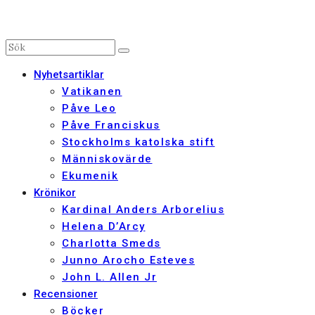
Nyhetsartiklar
Vatikanen
Påve Leo
Påve Franciskus
Stockholms katolska stift
Människovärde
Ekumenik
Krönikor
Kardinal Anders Arborelius
Helena D’Arcy
Charlotta Smeds
Junno Arocho Esteves
John L. Allen Jr
Recensioner
Böcker