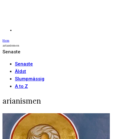
Hem
arianismen
Senaste
Senaste
Äldst
Slumpmässig
A to Z
arianismen