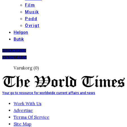
Film
Musik
Podd
Övrigt
Helgon
Butik
PRENUMERERA
DIGITALT ARKIV
Varukorg (0)
Your go to resource for worldwide current affairs and news
Work With Us
Advertise
Terms Of Service
Site Map