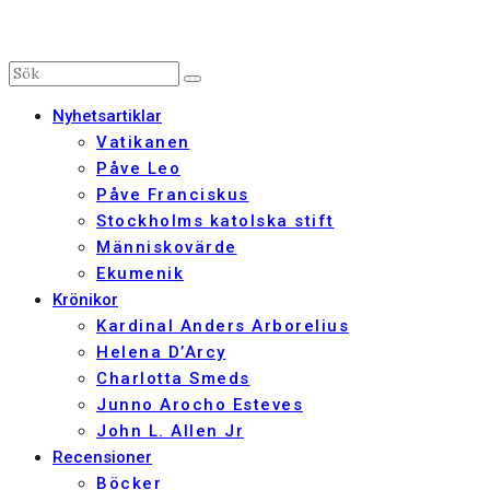
Nyhetsartiklar
Vatikanen
Påve Leo
Påve Franciskus
Stockholms katolska stift
Människovärde
Ekumenik
Krönikor
Kardinal Anders Arborelius
Helena D’Arcy
Charlotta Smeds
Junno Arocho Esteves
John L. Allen Jr
Recensioner
Böcker