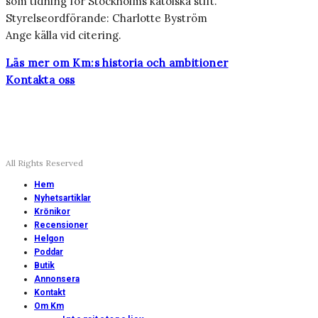
som tidning för Stockholms katolska stift.
Styrelseordförande: Charlotte Byström
Ange källa vid citering.
Läs mer om Km:s historia och ambitioner
Kontakta oss
All Rights Reserved
Hem
Nyhetsartiklar
Krönikor
Recensioner
Helgon
Poddar
Butik
Annonsera
Kontakt
Om Km