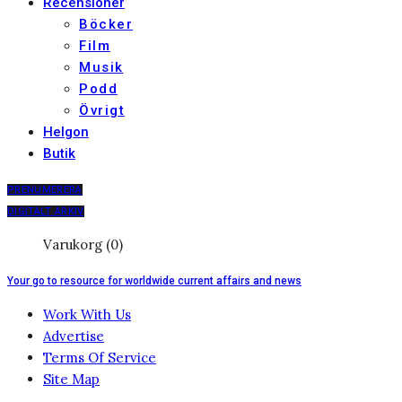
Recensioner
Böcker
Film
Musik
Podd
Övrigt
Helgon
Butik
PRENUMERERA
DIGITALT ARKIV
Varukorg (0)
Your go to resource for worldwide current affairs and news
Work With Us
Advertise
Terms Of Service
Site Map