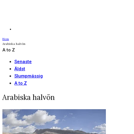
Hem
Arabiska halvön
A to Z
Senaste
Äldst
Slumpmässig
A to Z
Arabiska halvön