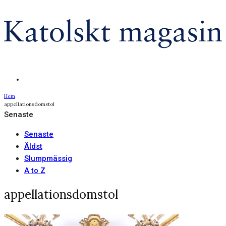
Hem
appellationsdomstol
Senaste
Senaste
Äldst
Slumpmässig
A to Z
appellationsdomstol