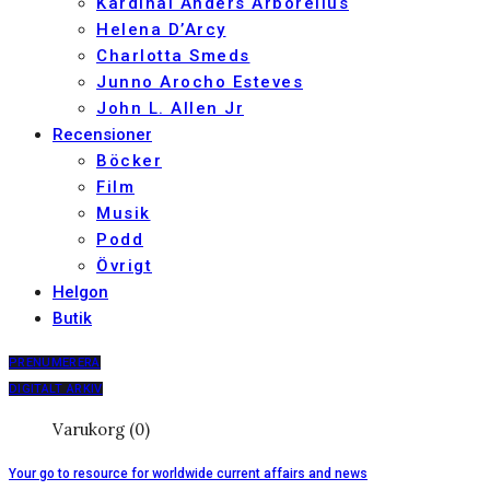
Kardinal Anders Arborelius
Helena D’Arcy
Charlotta Smeds
Junno Arocho Esteves
John L. Allen Jr
Recensioner
Böcker
Film
Musik
Podd
Övrigt
Helgon
Butik
PRENUMERERA
DIGITALT ARKIV
Varukorg (0)
Your go to resource for worldwide current affairs and news