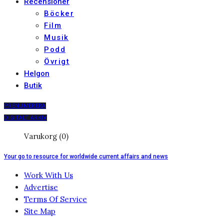
Recensioner
Böcker
Film
Musik
Podd
Övrigt
Helgon
Butik
PRENUMERERA
DIGITALT ARKIV
Varukorg (0)
Your go to resource for worldwide current affairs and news
Work With Us
Advertise
Terms Of Service
Site Map