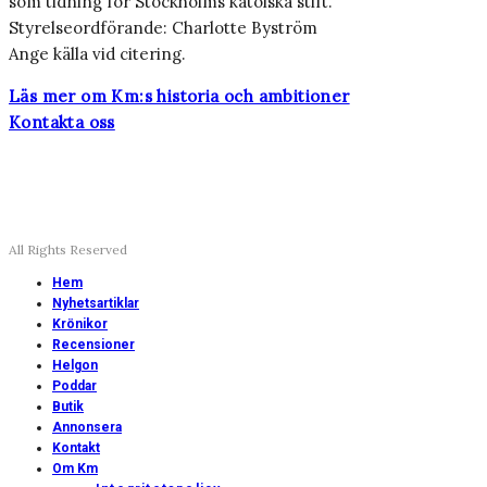
som tidning för Stockholms katolska stift.
Styrelseordförande: Charlotte Byström
Ange källa vid citering.
Läs mer om Km:s historia och ambitioner
Kontakta oss
All Rights Reserved
Hem
Nyhetsartiklar
Krönikor
Recensioner
Helgon
Poddar
Butik
Annonsera
Kontakt
Om Km