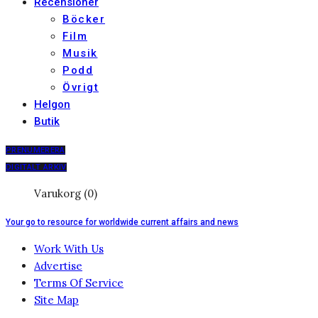
Recensioner
Böcker
Film
Musik
Podd
Övrigt
Helgon
Butik
PRENUMERERA
DIGITALT ARKIV
Varukorg (0)
Your go to resource for worldwide current affairs and news
Work With Us
Advertise
Terms Of Service
Site Map