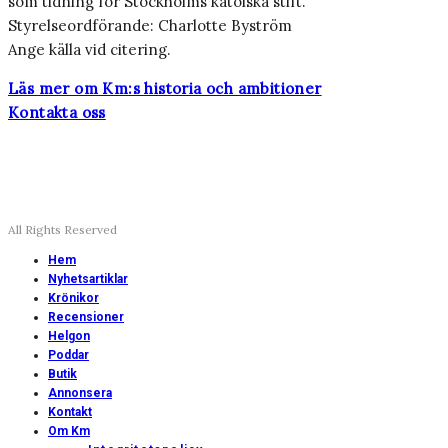
som tidning för Stockholms katolska stift.
Styrelseordförande: Charlotte Byström
Ange källa vid citering.
Läs mer om Km:s historia och ambitioner
Kontakta oss
All Rights Reserved
Hem
Nyhetsartiklar
Krönikor
Recensioner
Helgon
Poddar
Butik
Annonsera
Kontakt
Om Km